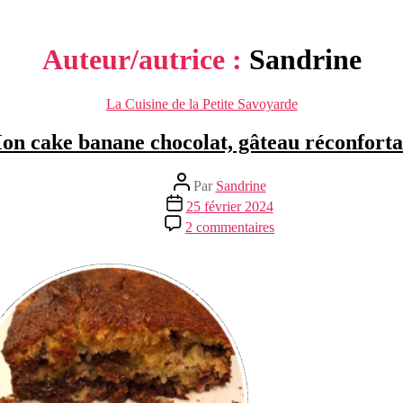
Auteur/autrice :
Sandrine
Catégories
La Cuisine de la Petite Savoyarde
on cake banane chocolat, gâteau réconforta
Auteur
Par
Sandrine
de
Date
25 février 2024
l’article
de
sur
2 commentaires
l’article
Mon
cake
banane
chocolat,
gâteau
réconfortant