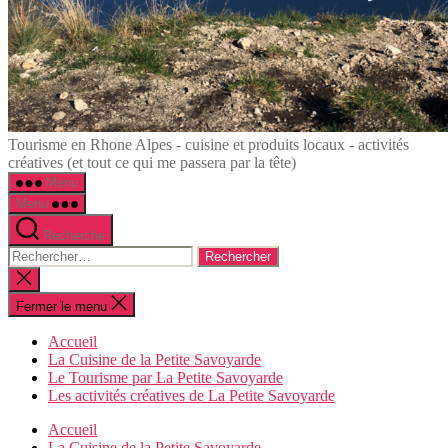
La
Tourisme en Rhone Alpes - cuisine et produits locaux - activités
Petite
créatives (et tout ce qui me passera par la tête)
Savoyarde
Menu
Menu
Recherche
Rechercher :
Fermer
la
recherche
Fermer le menu
Accueil
La Cuisine de la Petite Savoyarde
Le Tourisme par La Petite Savoyarde
Les activités créatives de La Petite Savoyarde
Accueil
La Cuisine de la Petite Savoyarde